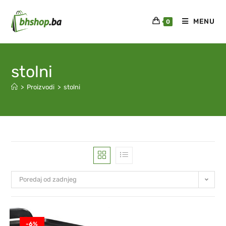
MENU
0
stolni
>
Proizvodi
>
stolni
Poredaj od zadnjeg
-6%