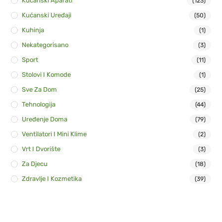
Kućanski Aparati
(123)
Kućanski Uređaji
(50)
Kuhinja
(1)
Nekategorisano
(3)
Sport
(11)
Stolovi I Komode
(1)
Sve Za Dom
(25)
Tehnologija
(44)
Uređenje Doma
(79)
Ventilatori I Mini Klime
(2)
Vrt I Dvorište
(3)
Za Djecu
(18)
Zdravlje I Kozmetika
(39)