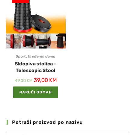
Sport
,
Uređenje doma
Sklopiva stolica –
Telescopic Stool
39,00
KM
49,00
KM
NARUČI ODMAH
Potraži proizvod po nazivu