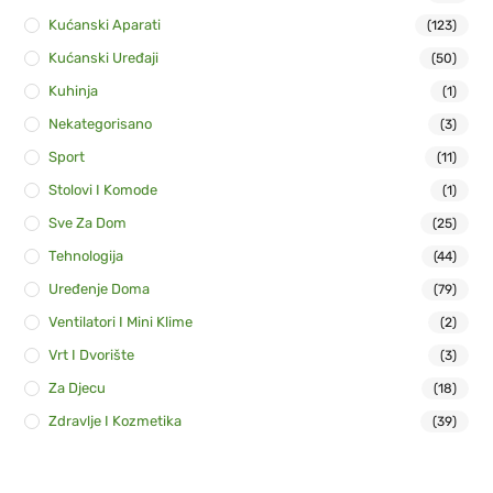
Kućanski Aparati
(123)
Kućanski Uređaji
(50)
Kuhinja
(1)
Nekategorisano
(3)
Sport
(11)
Stolovi I Komode
(1)
Sve Za Dom
(25)
Tehnologija
(44)
Uređenje Doma
(79)
Ventilatori I Mini Klime
(2)
Vrt I Dvorište
(3)
Za Djecu
(18)
Zdravlje I Kozmetika
(39)