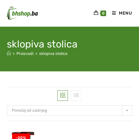
MENU
0
sklopiva stolica
>
Proizvodi
>
sklopiva stolica
Poredaj od zadnjeg
-20%