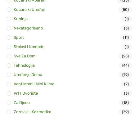
Kućanski Aparati
(123)
Kućanski Uređaji
(50)
Kuhinja
(1)
Nekategorisano
(3)
Sport
(11)
Stolovi I Komode
(1)
Sve Za Dom
(25)
Tehnologija
(44)
Uređenje Doma
(79)
Ventilatori I Mini Klime
(2)
Vrt I Dvorište
(3)
Za Djecu
(18)
Zdravlje I Kozmetika
(39)