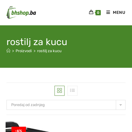
MENU
0
rostilj za kucu
>
Proizvodi
>
rostilj za kucu
Poredaj od zadnjeg
-6%