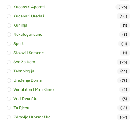
Kućanski Aparati
(123)
Kućanski Uređaji
(50)
Kuhinja
(1)
Nekategorisano
(3)
Sport
(11)
Stolovi I Komode
(1)
Sve Za Dom
(25)
Tehnologija
(44)
Uređenje Doma
(79)
Ventilatori I Mini Klime
(2)
Vrt I Dvorište
(3)
Za Djecu
(18)
Zdravlje I Kozmetika
(39)