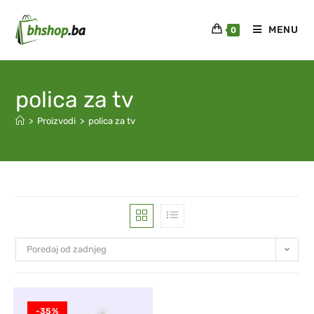
MENU
0
polica za tv
>
Proizvodi
>
polica za tv
Poredaj od zadnjeg
-35%