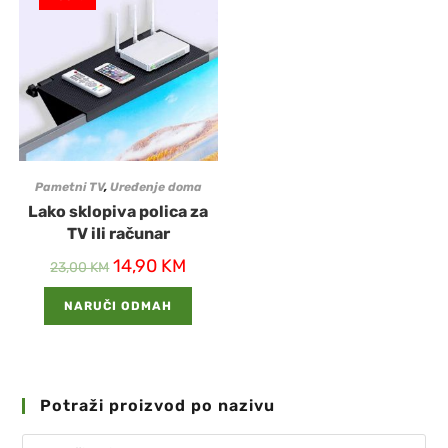
Pametni TV
,
Uređenje doma
Lako sklopiva polica za
TV iIi računar
14,90
KM
23,00
KM
NARUČI ODMAH
Potraži proizvod po nazivu