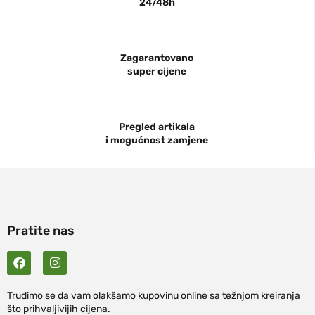
24/48h
Zagarantovano
super cijene
Pregled artikala
i mogućnost zamjene
Pratite nas
Trudimo se da vam olakšamo kupovinu online sa težnjom kreiranja
što prihvaljivijih cijena.