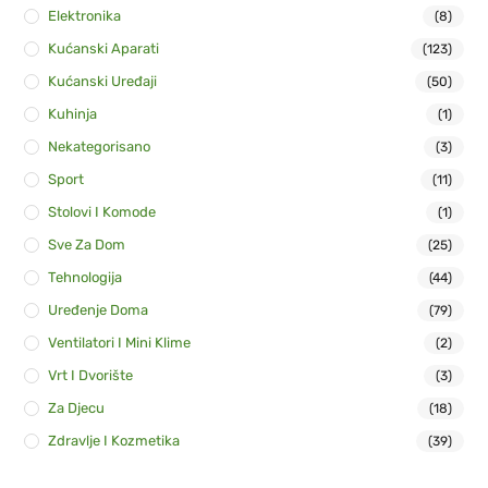
Elektronika
(8)
Kućanski Aparati
(123)
Kućanski Uređaji
(50)
Kuhinja
(1)
Nekategorisano
(3)
Sport
(11)
Stolovi I Komode
(1)
Sve Za Dom
(25)
Tehnologija
(44)
Uređenje Doma
(79)
Ventilatori I Mini Klime
(2)
Vrt I Dvorište
(3)
Za Djecu
(18)
Zdravlje I Kozmetika
(39)