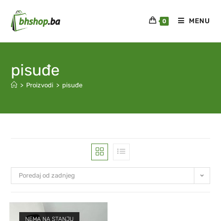
MENU
0
pisuđe
>
Proizvodi
>
pisuđe
Poredaj od zadnjeg
NEMA NA STANJU