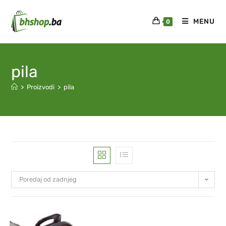
MENU
0
pila
>
Proizvodi
>
pila
Poredaj od zadnjeg