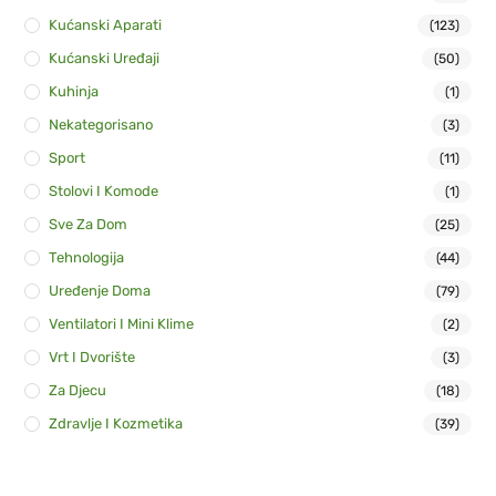
Kućanski Aparati
(123)
Kućanski Uređaji
(50)
Kuhinja
(1)
Nekategorisano
(3)
Sport
(11)
Stolovi I Komode
(1)
Sve Za Dom
(25)
Tehnologija
(44)
Uređenje Doma
(79)
Ventilatori I Mini Klime
(2)
Vrt I Dvorište
(3)
Za Djecu
(18)
Zdravlje I Kozmetika
(39)