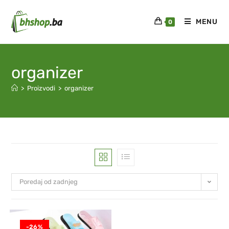
MENU
0
organizer
>
Proizvodi
>
organizer
Poredaj od zadnjeg
-26%