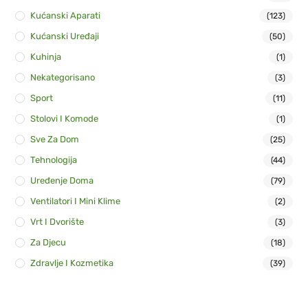
Kućanski Aparati
(123)
Kućanski Uređaji
(50)
Kuhinja
(1)
Nekategorisano
(3)
Sport
(11)
Stolovi I Komode
(1)
Sve Za Dom
(25)
Tehnologija
(44)
Uređenje Doma
(79)
Ventilatori I Mini Klime
(2)
Vrt I Dvorište
(3)
Za Djecu
(18)
Zdravlje I Kozmetika
(39)