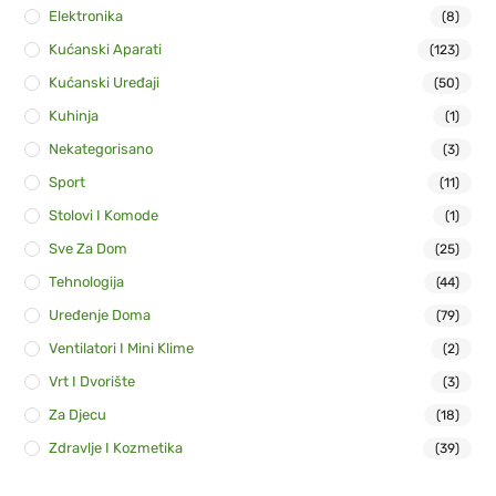
Elektronika
(8)
Kućanski Aparati
(123)
Kućanski Uređaji
(50)
Kuhinja
(1)
Nekategorisano
(3)
Sport
(11)
Stolovi I Komode
(1)
Sve Za Dom
(25)
Tehnologija
(44)
Uređenje Doma
(79)
Ventilatori I Mini Klime
(2)
Vrt I Dvorište
(3)
Za Djecu
(18)
Zdravlje I Kozmetika
(39)