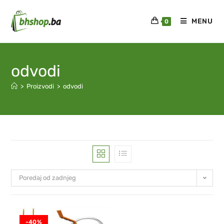
MENU
0
odvodi
>
Proizvodi
>
odvodi
Poredaj od zadnjeg
-40%