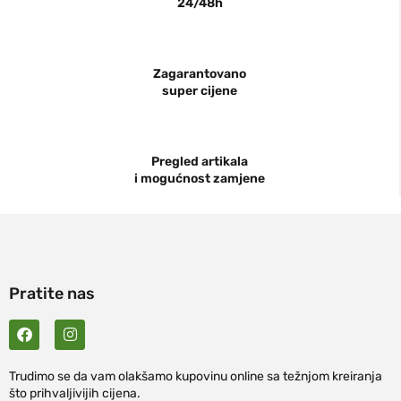
24/48h
Zagarantovano
super cijene
Pregled artikala
i mogućnost zamjene
Pratite nas
Trudimo se da vam olakšamo kupovinu online sa težnjom kreiranja
što prihvaljivijih cijena.