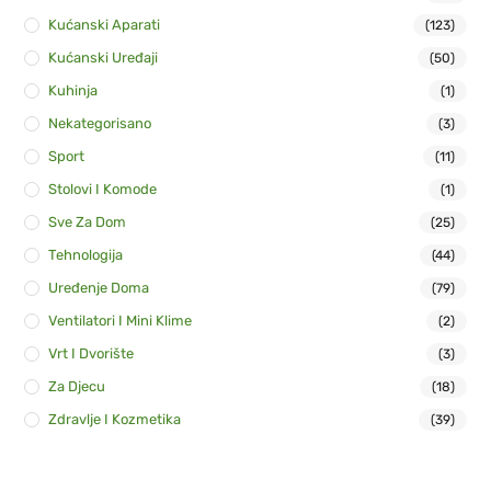
Kućanski Aparati
(123)
Kućanski Uređaji
(50)
Kuhinja
(1)
Nekategorisano
(3)
Sport
(11)
Stolovi I Komode
(1)
Sve Za Dom
(25)
Tehnologija
(44)
Uređenje Doma
(79)
Ventilatori I Mini Klime
(2)
Vrt I Dvorište
(3)
Za Djecu
(18)
Zdravlje I Kozmetika
(39)