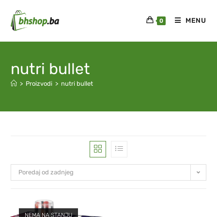
MENU
0
nutri bullet
>
Proizvodi
>
nutri bullet
Poredaj od zadnjeg
NEMA NA STANJU