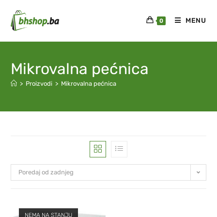
MENU
0
Mikrovalna pećnica
>
Proizvodi
>
Mikrovalna pećnica
Poredaj od zadnjeg
NEMA NA STANJU