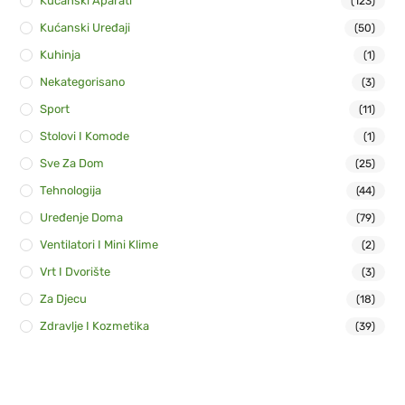
Kućanski Aparati
(123)
Kućanski Uređaji
(50)
Kuhinja
(1)
Nekategorisano
(3)
Sport
(11)
Stolovi I Komode
(1)
Sve Za Dom
(25)
Tehnologija
(44)
Uređenje Doma
(79)
Ventilatori I Mini Klime
(2)
Vrt I Dvorište
(3)
Za Djecu
(18)
Zdravlje I Kozmetika
(39)