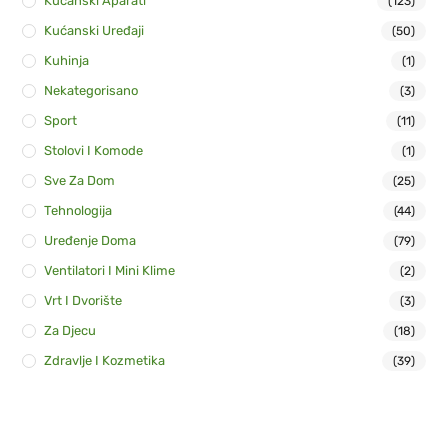
Kućanski Aparati
(123)
Kućanski Uređaji
(50)
Kuhinja
(1)
Nekategorisano
(3)
Sport
(11)
Stolovi I Komode
(1)
Sve Za Dom
(25)
Tehnologija
(44)
Uređenje Doma
(79)
Ventilatori I Mini Klime
(2)
Vrt I Dvorište
(3)
Za Djecu
(18)
Zdravlje I Kozmetika
(39)