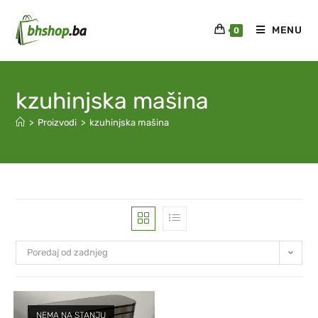
MENU
0
kzuhinjska mašina
>
Proizvodi
>
kzuhinjska mašina
Poredaj od zadnjeg
NEMA NA STANJU