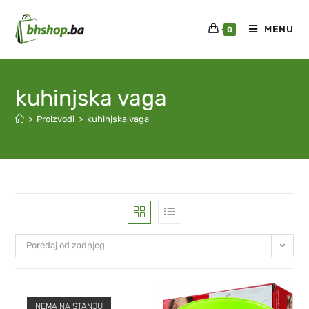
MENU
0
kuhinjska vaga
>
Proizvodi
>
kuhinjska vaga
Poredaj od zadnjeg
NEMA NA STANJU