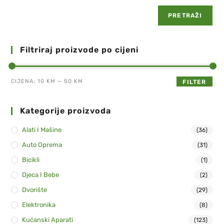
PRETRAŽI
Filtriraj proizvode po cijeni
CIJENA:
10 KM
—
50 KM
FILTER
Kategorije proizvoda
Alati I Mašine
(36)
Auto Oprema
(31)
Bicikli
(1)
Djeca I Bebe
(2)
Dvorište
(29)
Elektronika
(8)
Kućanski Aparati
(123)