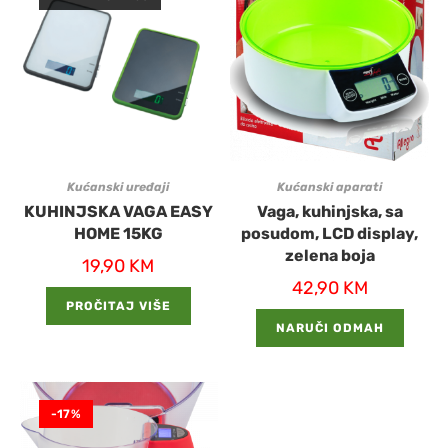
Kućanski uređaji
Kućanski aparati
KUHINJSKA VAGA EASY
Vaga, kuhinjska, sa
HOME 15KG
posudom, LCD display,
zelena boja
19,90
KM
42,90
KM
PROČITAJ VIŠE
NARUČI ODMAH
-17%