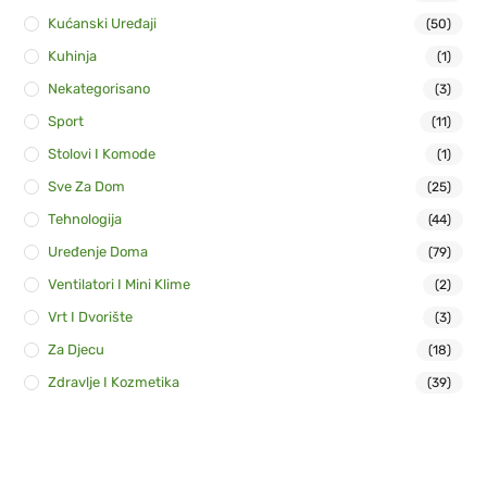
Kućanski Uređaji
(50)
Kuhinja
(1)
Nekategorisano
(3)
Sport
(11)
Stolovi I Komode
(1)
Sve Za Dom
(25)
Tehnologija
(44)
Uređenje Doma
(79)
Ventilatori I Mini Klime
(2)
Vrt I Dvorište
(3)
Za Djecu
(18)
Zdravlje I Kozmetika
(39)