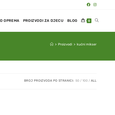
O OPREMA
PROIZVODI ZA DJECU
BLOG
0
>
Proizvodi
>
kućni mikser
BROJ PROIZVODA PO STRANICI:
50
100
ALL