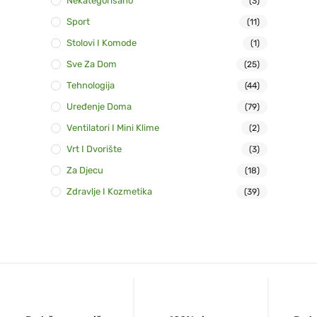
Nekategorisano
(3)
Sport
(11)
Stolovi I Komode
(1)
Sve Za Dom
(25)
Tehnologija
(44)
Uređenje Doma
(79)
Ventilatori I Mini Klime
(2)
Vrt I Dvorište
(3)
Za Djecu
(18)
Zdravlje I Kozmetika
(39)