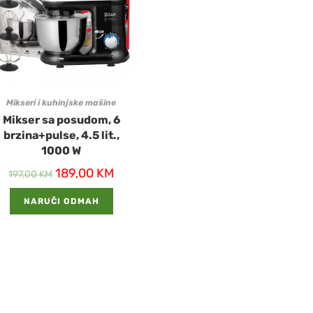
Mikseri i kuhinjske mašine
Mikser sa posudom, 6
brzina+pulse, 4.5 lit.,
1000 W
189,00
KM
197,00
KM
NARUČI ODMAH