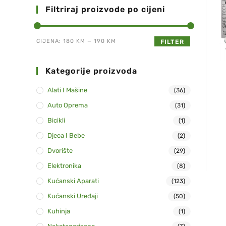
Filtriraj proizvode po cijeni
CIJENA:
180 KM
—
190 KM
FILTER
Kategorije proizvoda
Alati I Mašine
(36)
Auto Oprema
(31)
Bicikli
(1)
Djeca I Bebe
(2)
Dvorište
(29)
Elektronika
(8)
Kućanski Aparati
(123)
Kućanski Uređaji
(50)
Kuhinja
(1)