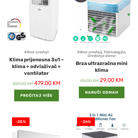
Klima uređaji
Klima uređaji
,
Tehnologija
,
Uređenje doma
Klima prijenosna 3u1 –
Brza ultrazračna mini
klima + odvlaživač +
klima
ventilator
29,00
KM
45,00
KM
479,00
KM
559,00
KM
NARUČI ODMAH
PROČITAJ VIŠE
-25%
-26%