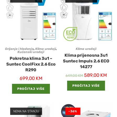
Grijanje i hlađenje
,
Klima uređaji
,
Klima uređaji
Kućanski uređaji
Klima prijenosna 3u1
Pokretna klima 3u1 –
Suntec Impuls 2.6 ECO
Suntec CoolFixx 2.6 Eco
14277
R290
589,00
KM
649,00
KM
699,00
KM
PROČITAJ VIŠE
PROČITAJ VIŠE
NEMA NA STANJU
-36%