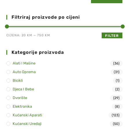
Filtriraj proizvode po cijeni
CIJENA:
20 KM
—
750 KM
FILTER
Kategorije proizvoda
Alati I Mašine
(36)
Auto Oprema
(31)
Bicikli
(1)
Djeca I Bebe
(2)
Dvorište
(29)
Elektronika
(8)
Kućanski Aparati
(123)
Kućanski Uređaji
(50)