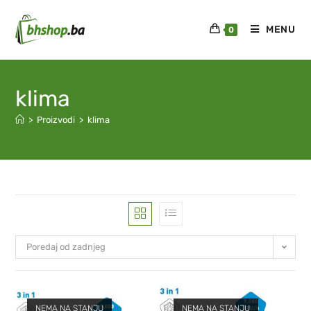
MENU
0
klima
>
Proizvodi
>
klima
Poredaj od zadnjeg
NEMA NA STANJU
NEMA NA STANJU