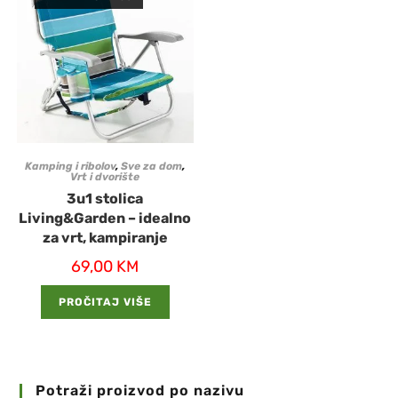
Kamping i ribolov
,
Sve za dom
,
Vrt i dvorište
3u1 stolica
Living&Garden – idealno
za vrt, kampiranje
69,00
KM
PROČITAJ VIŠE
Potraži proizvod po nazivu