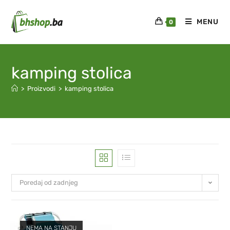
MENU
0
kamping stolica
>
Proizvodi
>
kamping stolica
Poredaj od zadnjeg
NEMA NA STANJU