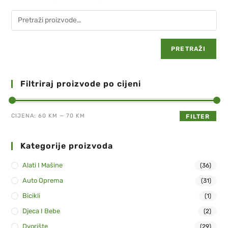
PRETRAŽI
Filtriraj proizvode po cijeni
CIJENA:
60 KM
—
70 KM
FILTER
Kategorije proizvoda
Alati I Mašine
(36)
Auto Oprema
(31)
Bicikli
(1)
Djeca I Bebe
(2)
Dvorište
(29)