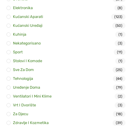
Elektronika
(8)
Kućanski Aparati
(123)
Kućanski Uređaji
(50)
Kuhinja
(1)
Nekategorisano
(3)
Sport
(11)
Stolovi I Komode
(1)
Sve Za Dom
(25)
Tehnologija
(44)
Uređenje Doma
(79)
Ventilatori I Mini Klime
(2)
Vrt I Dvorište
(3)
Za Djecu
(18)
Zdravlje I Kozmetika
(39)