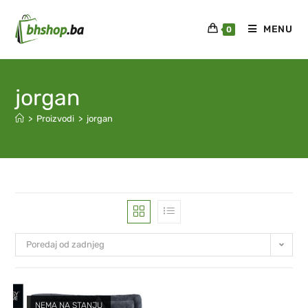
MENU
0
jorgan
>
Proizvodi
>
jorgan
Poredaj od zadnjeg
NEMA NA STANJU