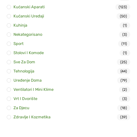
Kućanski Aparati
(123)
Kućanski Uređaji
(50)
Kuhinja
(1)
Nekategorisano
(3)
Sport
(11)
Stolovi I Komode
(1)
Sve Za Dom
(25)
Tehnologija
(44)
Uređenje Doma
(79)
Ventilatori I Mini Klime
(2)
Vrt I Dvorište
(3)
Za Djecu
(18)
Zdravlje I Kozmetika
(39)