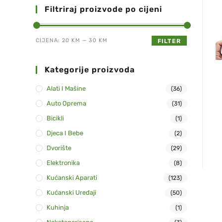
Filtriraj proizvode po cijeni
CIJENA:
20 KM
—
30 KM
FILTER
Kategorije proizvoda
Alati I Mašine
(36)
Auto Oprema
(31)
Bicikli
(1)
Djeca I Bebe
(2)
Dvorište
(29)
Elektronika
(8)
Kućanski Aparati
(123)
Kućanski Uređaji
(50)
Kuhinja
(1)