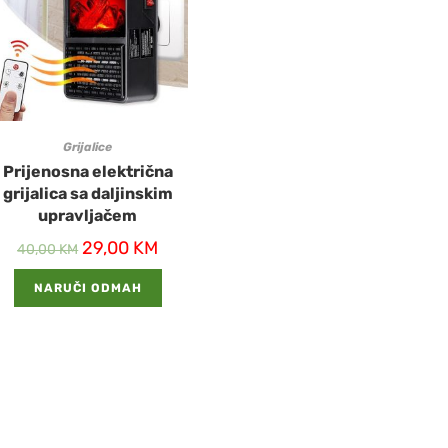
Grijalice
Prijenosna električna
grijalica sa daljinskim
upravljačem
29,00
KM
40,00
KM
NARUČI ODMAH