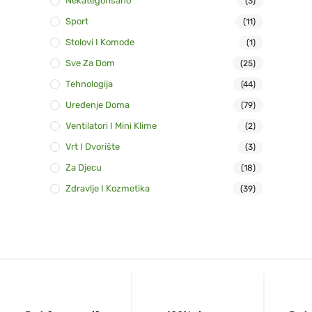
Nekategorisano
(3)
Sport
(11)
Stolovi I Komode
(1)
Sve Za Dom
(25)
Tehnologija
(44)
Uređenje Doma
(79)
Ventilatori I Mini Klime
(2)
Vrt I Dvorište
(3)
Za Djecu
(18)
Zdravlje I Kozmetika
(39)