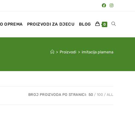
O OPREMA
PROIZVODI ZA DJECU
BLOG
0
>
Proizvodi
>
imitacija plamena
BROJ PROIZVODA PO STRANICI:
50
100
ALL