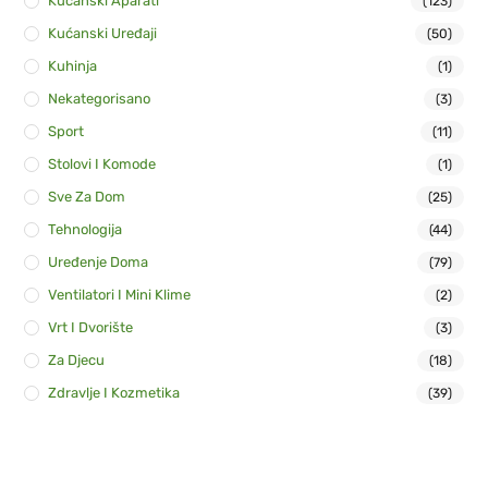
Kućanski Aparati
(123)
Kućanski Uređaji
(50)
Kuhinja
(1)
Nekategorisano
(3)
Sport
(11)
Stolovi I Komode
(1)
Sve Za Dom
(25)
Tehnologija
(44)
Uređenje Doma
(79)
Ventilatori I Mini Klime
(2)
Vrt I Dvorište
(3)
Za Djecu
(18)
Zdravlje I Kozmetika
(39)