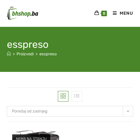
MENU
0
esspreso
>
Proizvodi
>
esspreso
Poredaj od zadnjeg
NEMA NA STANJU