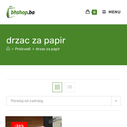
MENU
0
drzac za papir
>
Proizvodi
>
drzac za papir
Poredaj od zadnjeg
-34%