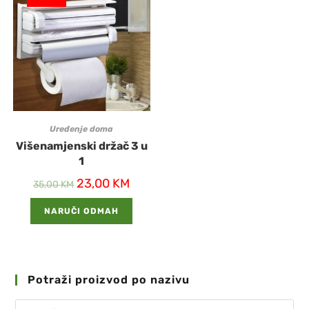
Uređenje doma
Višenamjenski držač 3 u
1
23,00
KM
35,00
KM
NARUČI ODMAH
Potraži proizvod po nazivu