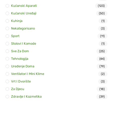
Kućanski Aparati
(123)
Kućanski Uređaji
(50)
Kuhinja
(1)
Nekategorisano
(3)
Sport
(11)
Stolovi I Komode
(1)
Sve Za Dom
(25)
Tehnologija
(44)
Uređenje Doma
(79)
Ventilatori I Mini Klime
(2)
Vrt I Dvorište
(3)
Za Djecu
(18)
Zdravlje I Kozmetika
(39)