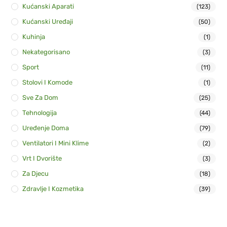
Kućanski Aparati
(123)
Kućanski Uređaji
(50)
Kuhinja
(1)
Nekategorisano
(3)
Sport
(11)
Stolovi I Komode
(1)
Sve Za Dom
(25)
Tehnologija
(44)
Uređenje Doma
(79)
Ventilatori I Mini Klime
(2)
Vrt I Dvorište
(3)
Za Djecu
(18)
Zdravlje I Kozmetika
(39)