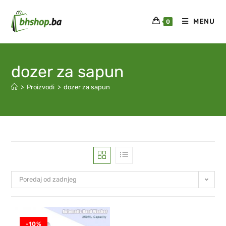
MENU
0
dozer za sapun
>
Proizvodi
>
dozer za sapun
Poredaj od zadnjeg
-10%