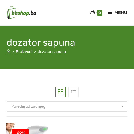
MENU
0
dozator sapuna
>
Proizvodi
>
dozator sapuna
Poredaj od zadnjeg
-29%