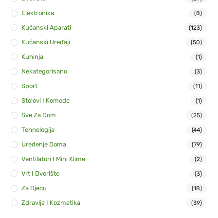
Elektronika
(8)
Kućanski Aparati
(123)
Kućanski Uređaji
(50)
Kuhinja
(1)
Nekategorisano
(3)
Sport
(11)
Stolovi I Komode
(1)
Sve Za Dom
(25)
Tehnologija
(44)
Uređenje Doma
(79)
Ventilatori I Mini Klime
(2)
Vrt I Dvorište
(3)
Za Djecu
(18)
Zdravlje I Kozmetika
(39)