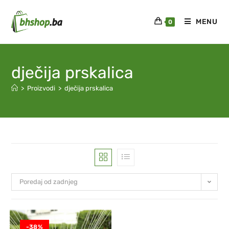
MENU
0
dječija prskalica
>
Proizvodi
>
dječija prskalica
Poredaj od zadnjeg
-38%