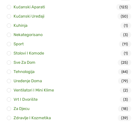
Kućanski Aparati
(123)
Kućanski Uređaji
(50)
Kuhinja
(1)
Nekategorisano
(3)
Sport
(11)
Stolovi I Komode
(1)
Sve Za Dom
(25)
Tehnologija
(44)
Uređenje Doma
(79)
Ventilatori I Mini Klime
(2)
Vrt I Dvorište
(3)
Za Djecu
(18)
Zdravlje I Kozmetika
(39)