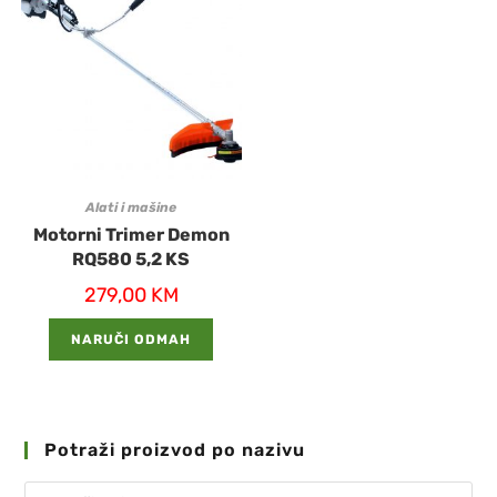
Alati i mašine
Motorni Trimer Demon
RQ580 5,2 KS
279,00
KM
NARUČI ODMAH
Potraži proizvod po nazivu