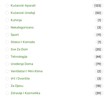
Kućanski Aparati
(123)
Kućanski Uređaji
(50)
Kuhinja
(1)
Nekategorisano
(3)
Sport
(11)
Stolovi I Komode
(1)
Sve Za Dom
(25)
Tehnologija
(44)
Uređenje Doma
(79)
Ventilatori I Mini Klime
(2)
Vrt I Dvorište
(3)
Za Djecu
(18)
Zdravlje I Kozmetika
(39)