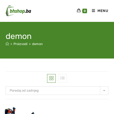
MENU
0
demon
>
Proizvodi
>
demon
Poredaj od zadnjeg