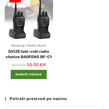
Kamping i ribolov
,
Sport
DVIJE toki-voki radio
stanice BAOFENG BF-C1
55,00
KM
59,00
KM
NARUČI ODMAH
Potraži proizvod po nazivu