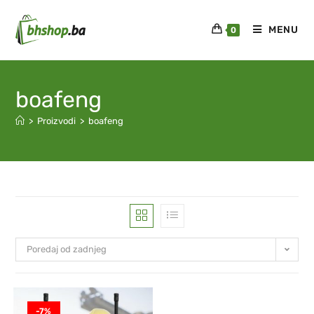
MENU
0
boafeng
>
Proizvodi
>
boafeng
Poredaj od zadnjeg
-7%