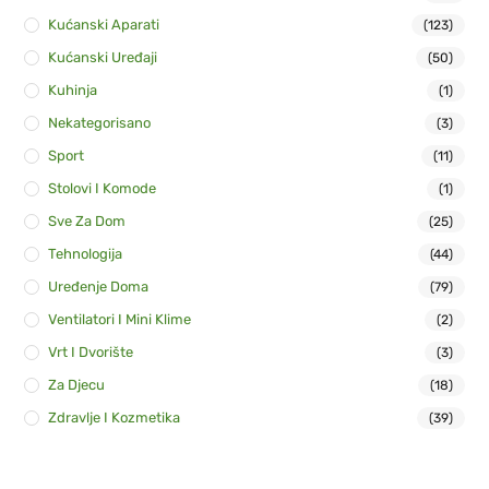
Kućanski Aparati
(123)
Kućanski Uređaji
(50)
Kuhinja
(1)
Nekategorisano
(3)
Sport
(11)
Stolovi I Komode
(1)
Sve Za Dom
(25)
Tehnologija
(44)
Uređenje Doma
(79)
Ventilatori I Mini Klime
(2)
Vrt I Dvorište
(3)
Za Djecu
(18)
Zdravlje I Kozmetika
(39)