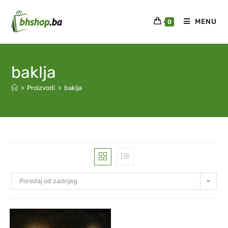
MENU
0
baklja
>
Proizvodi
>
baklja
Poredaj od zadnjeg