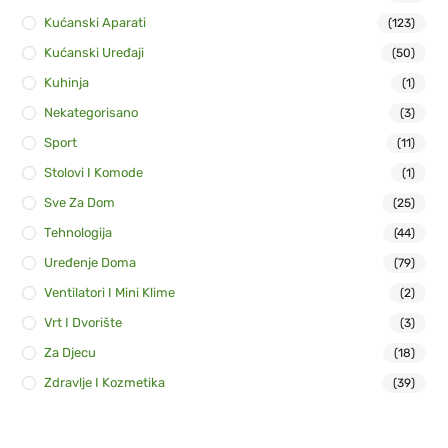
Kućanski Aparati
(123)
Kućanski Uređaji
(50)
Kuhinja
(1)
Nekategorisano
(3)
Sport
(11)
Stolovi I Komode
(1)
Sve Za Dom
(25)
Tehnologija
(44)
Uređenje Doma
(79)
Ventilatori I Mini Klime
(2)
Vrt I Dvorište
(3)
Za Djecu
(18)
Zdravlje I Kozmetika
(39)