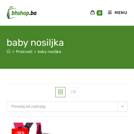
MENU
0
baby nosiljka
>
Proizvodi
>
baby nosiljka
Poredaj od zadnjeg
-10%