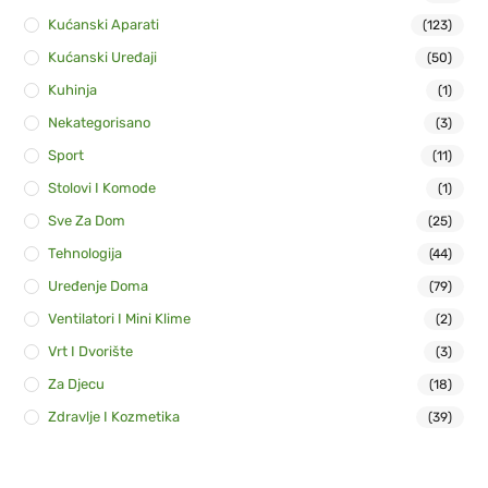
Kućanski Aparati
(123)
Kućanski Uređaji
(50)
Kuhinja
(1)
Nekategorisano
(3)
Sport
(11)
Stolovi I Komode
(1)
Sve Za Dom
(25)
Tehnologija
(44)
Uređenje Doma
(79)
Ventilatori I Mini Klime
(2)
Vrt I Dvorište
(3)
Za Djecu
(18)
Zdravlje I Kozmetika
(39)