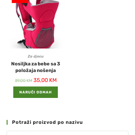
Za djecu
Nosiljka za bebe sa 3
položaja nošenja
35,00
KM
39,00
KM
NARUČI ODMAH
Potraži proizvod po nazivu