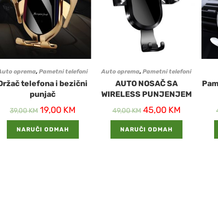
Auto oprema
,
Pametni telefoni
Auto oprema
,
Pametni telefoni
Držač telefona i bezični
AUTO NOSAČ SA
Pame
punjač
WIRELESS PUNJENJEM
19,00
KM
45,00
KM
39,00
KM
49,00
KM
NARUČI ODMAH
NARUČI ODMAH