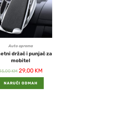
Auto oprema
tni držač i punjač za
mobitel
29,00
KM
45,00
KM
NARUČI ODMAH