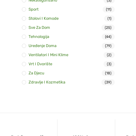
Nekategorisano
(3)
Sport
(11)
Stolovi I Komode
(1)
Sve Za Dom
(25)
Tehnologija
(44)
Uređenje Doma
(79)
Ventilatori I Mini Klime
(2)
Vrt I Dvorište
(3)
Za Djecu
(18)
Zdravlje I Kozmetika
(39)