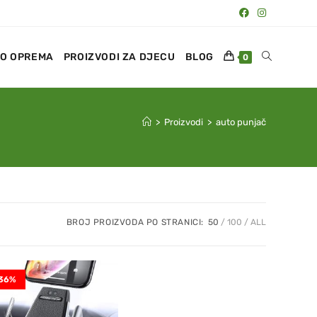
O OPREMA
PROIZVODI ZA DJECU
BLOG
0
>
Proizvodi
>
auto punjač
BROJ PROIZVODA PO STRANICI:
50
100
ALL
36%