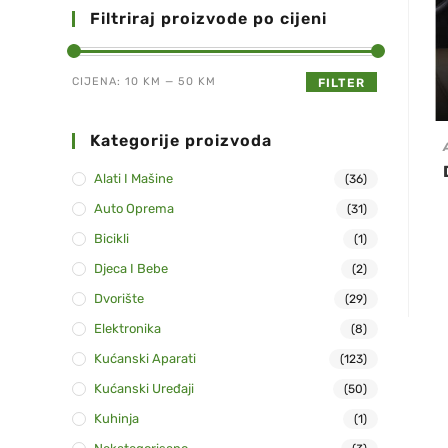
Filtriraj proizvode po cijeni
CIJENA:
10 KM
—
50 KM
FILTER
Kategorije proizvoda
Alati I Mašine
(36)
Auto Oprema
(31)
Bicikli
(1)
Djeca I Bebe
(2)
Dvorište
(29)
Elektronika
(8)
Kućanski Aparati
(123)
Kućanski Uređaji
(50)
Kuhinja
(1)