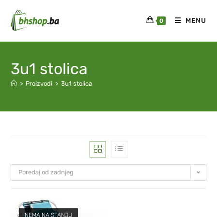
MENU
0
3u1 stolica
>
Proizvodi
>
3u1 stolica
Poredaj od zadnjeg
NEMA NA STANJU