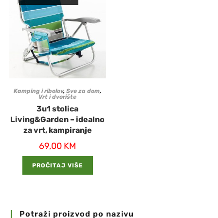
Kamping i ribolov
,
Sve za dom
,
Vrt i dvorište
3u1 stolica
Living&Garden – idealno
za vrt, kampiranje
69,00
KM
PROČITAJ VIŠE
Potraži proizvod po nazivu