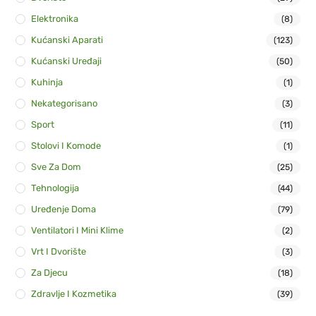
Elektronika
(8)
Kućanski Aparati
(123)
Kućanski Uređaji
(50)
Kuhinja
(1)
Nekategorisano
(3)
Sport
(11)
Stolovi I Komode
(1)
Sve Za Dom
(25)
Tehnologija
(44)
Uređenje Doma
(79)
Ventilatori I Mini Klime
(2)
Vrt I Dvorište
(3)
Za Djecu
(18)
Zdravlje I Kozmetika
(39)