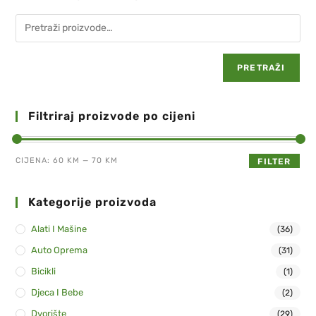
PRETRAŽI
Filtriraj proizvode po cijeni
CIJENA:
60 KM
—
70 KM
FILTER
Kategorije proizvoda
Alati I Mašine
(36)
Auto Oprema
(31)
Bicikli
(1)
Djeca I Bebe
(2)
Dvorište
(29)