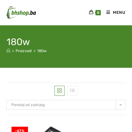
MENU
0
180w
>
Proizvodi
>
180w
Poredaj od zadnjeg
-47%