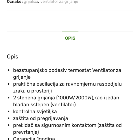
Oznake:
grijalica
,
ventilator za grijanje
OPIS
Opis
bezstupanjsko podesiv termostat Ventilator za
grijanje
praktična oscilacija za ravnomjernu raspodjelu
zraka u prostoriji
2 stepena grijanja (1000W/2000W),kao i jedan
hladan sstepen (ventilator)
kontrolna svjetiljka
zaštita od pregrijavanja
prekidač sa sigurnosnim kontaktom (zaštita od
prevrtanja)
Garancija 1godina