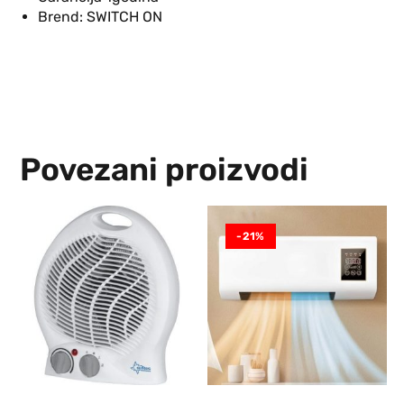
Brend: SWITCH ON
Povezani proizvodi
-21%