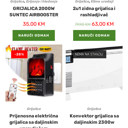
Grijalice
,
Grijanje i hlađenje
Grijalice
,
Klima uređaji
GRIJALICA 2000W
2u1 zidna grijalica i
SUNTEC AIRBOOSTER
rashladjivač
35,00
KM
63,00
KM
79,90
KM
NARUČI ODMAH
NARUČI ODMAH
-28%
NEMA NA STANJU
Grijalice
Grijalice
Prijenosna električna
Konvektor grijalica sa
grijalica sa daljinskim
daljinskim 2300w