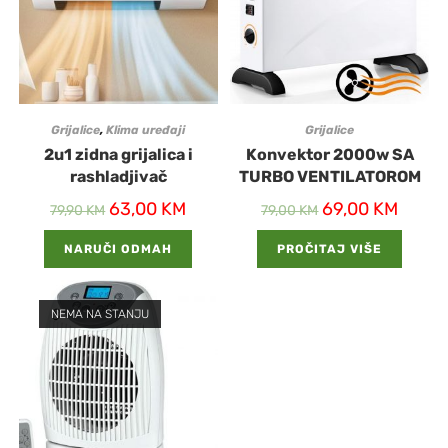
Grijalice
,
Klima uređaji
Grijalice
2u1 zidna grijalica i
Konvektor 2000w SA
rashladjivač
TURBO VENTILATOROM
63,00
KM
69,00
KM
79,90
KM
79,00
KM
NARUČI ODMAH
PROČITAJ VIŠE
NEMA NA STANJU