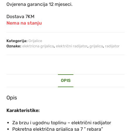
Ovjerena garancija 12 mjeseci.
Dostava 7KM
Nema na stanju
Kategorija:
Grijalice
Oznake:
elektricna grijalica
,
električni radijator
,
grijalica
,
radijator
OPIS
Opis
Karakteristike:
Za brzu i ugodnu toplinu – električni radijator
Pokretna električna grijalica sa 7 ” rebara”