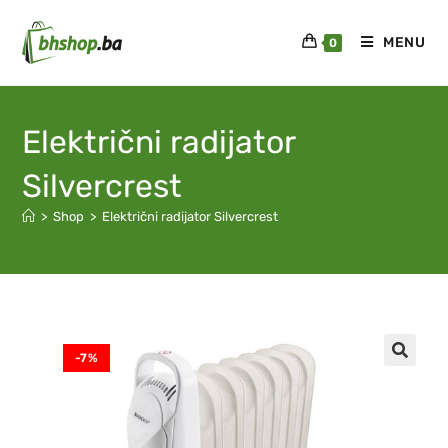
MENU
0
Električni radijator
Silvercrest
>
Shop
>
Električni radijator Silvercrest
-7%
🔍