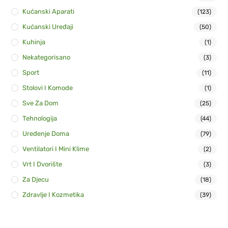
Kućanski Aparati
(123)
Kućanski Uređaji
(50)
Kuhinja
(1)
Nekategorisano
(3)
Sport
(11)
Stolovi I Komode
(1)
Sve Za Dom
(25)
Tehnologija
(44)
Uređenje Doma
(79)
Ventilatori I Mini Klime
(2)
Vrt I Dvorište
(3)
Za Djecu
(18)
Zdravlje I Kozmetika
(39)