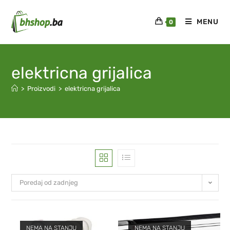
MENU
0
elektricna grijalica
>
Proizvodi
>
elektricna grijalica
Poredaj od zadnjeg
NEMA NA STANJU
NEMA NA STANJU