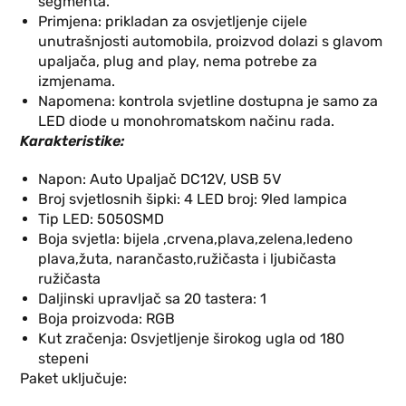
segmenta.
Primjena: prikladan za osvjetljenje cijele
unutrašnjosti automobila, proizvod dolazi s glavom
upaljača, plug and play, nema potrebe za
izmjenama.
Napomena: kontrola svjetline dostupna je samo za
LED diode u monohromatskom načinu rada.
Karakteristike:
Napon: Auto Upaljač DC12V, USB 5V
Broj svjetlosnih šipki: 4 LED broj: 9led lampica
Tip LED: 5050SMD
Boja svjetla: bijela ,
crvena,plava,zelena,ledeno
plava,žuta, narančasto,ružičasta i ljubičasta
ružičasta
Daljinski upravljač sa 20 tastera: 1
Boja proizvoda: RGB
Kut zračenja: Osvjetljenje širokog ugla od 180
stepeni
Paket uključuje: