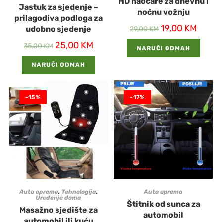
HD naočare za dnevnu i
Jastuk za sjedenje –
noćnu vožnju
prilagodiva podloga za
19,00
KM
udobno sjedenje
29,00
KM
25,00
KM
35,00
KM
NARUČI ODMAH
NARUČI ODMAH
-15%
-17%
Auto oprema
,
Tehnologija
,
Auto oprema
Uređenje doma
Štitnik od sunca za
Masažno sjedište za
automobil
automobil ili kuću