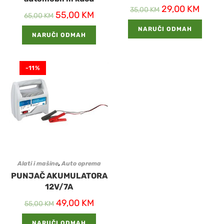
29,00
KM
35,00
KM
55,00
KM
65,00
KM
NARUČI ODMAH
NARUČI ODMAH
-11%
Alati i mašine
,
Auto oprema
PUNJAČ AKUMULATORA
12V/7A
49,00
KM
55,00
KM
NARUČI ODMAH