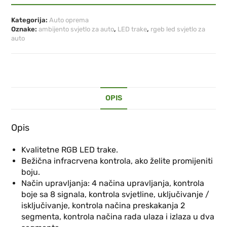
Kategorija:
Auto oprema
Oznake:
ambijento svjetlo za auto
,
LED trake
,
rgeb led svjetlo za
auto
OPIS
Opis
Kvalitetne RGB LED trake.
Bežična infracrvena kontrola, ako želite promijeniti
boju.
Način upravljanja: 4 načina upravljanja, kontrola
boje sa 8 signala, kontrola svjetline, uključivanje /
isključivanje, kontrola načina preskakanja 2
segmenta, kontrola načina rada ulaza i izlaza u dva