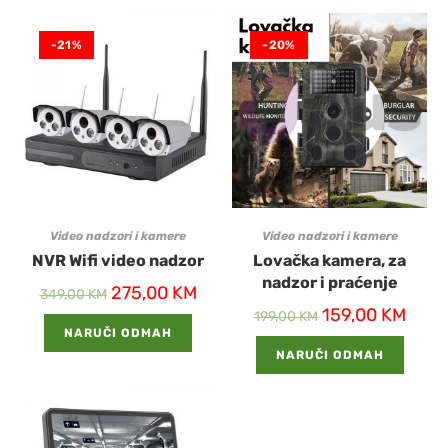
-21%
-20%
Video nadzori i kamere
Video nadzori i kamere
NVR Wifi video nadzor
Lovačka kamera, za
nadzor i praćenje
275,00
KM
349,00
KM
159,00
KM
199,00
KM
NARUČI ODMAH
NARUČI ODMAH