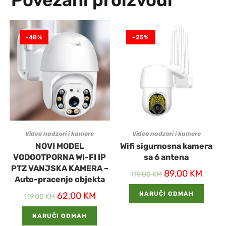
-48%
-25%
Video nadzori i kamere
Video nadzori i kamere
NOVI MODEL
Wifi sigurnosna kamera
VODOOTPORNA WI-FI IP
sa 6 antena
PTZ VANJSKA KAMERA –
89,00
KM
119,00
KM
Auto-pracenje objekta
62,00
KM
NARUČI ODMAH
119,00
KM
NARUČI ODMAH