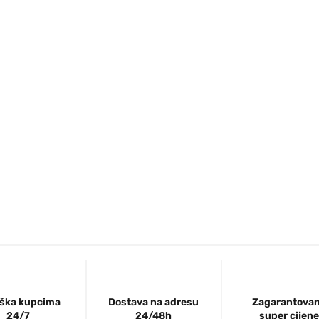
ška kupcima
Dostava na adresu
Zagarantova
24/7
24/48h
super cijene