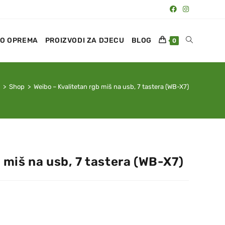
O OPREMA
PROIZVODI ZA DJECU
BLOG
0
>
Shop
>
Weibo – Kvalitetan rgb miš na usb, 7 tastera (WB-X7)
 miš na usb, 7 tastera (WB-X7)