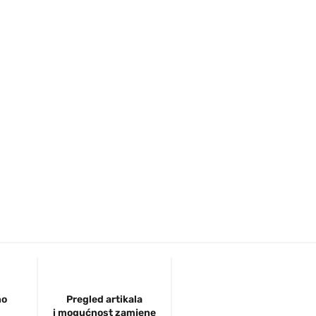
no
Pregled artikala
i mogućnost zamjene