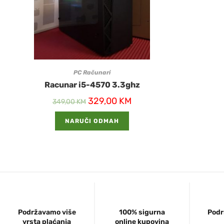
PC Računari
Racunar i5-4570 3.3ghz
329,00
KM
349,00
KM
NARUČI ODMAH
Podržavamo više
100% sigurna
Podr
vrsta plaćanja
online kupovina