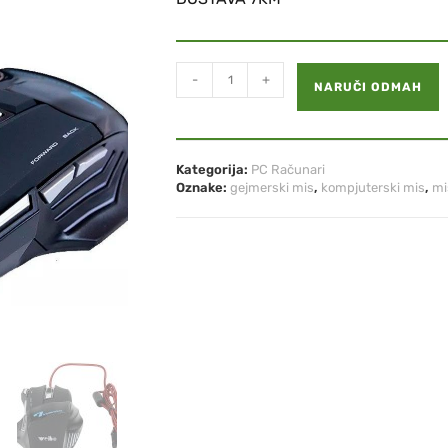
-
+
NARUČI ODMAH
Kategorija:
PC Računari
Oznake:
gejmerski mis
,
kompjuterski mis
,
mi