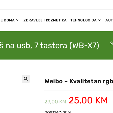
E DOMA
ZDRAVLJE I KOZMETIKA
TEHNOLOGIJA
AUT
š na usb, 7 tastera (WB-X7)
Weibo – Kvalitetan rgb
🔍
25,00
KM
29,00
KM
DOSTAVA 7KM