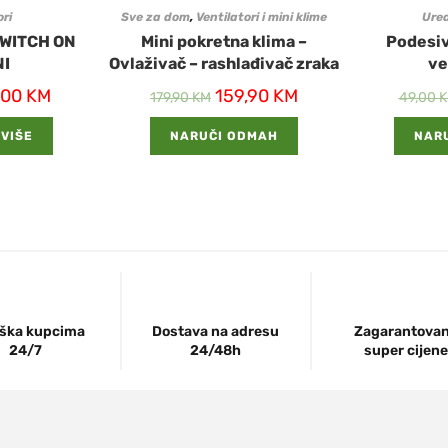
ori
Sve za dom
,
Ventilatori i mini klime
Ure
WITCH ON
Mini pokretna klima –
Podesiv
I
Ovlaživač – rashlađivač zraka
ve
,00
KM
159,90
KM
179,90
KM
49,00
K
 VIŠE
NARUČI ODMAH
NAR
ška kupcima
Dostava na adresu
Zagarantova
24/7
24/48h
super cijene