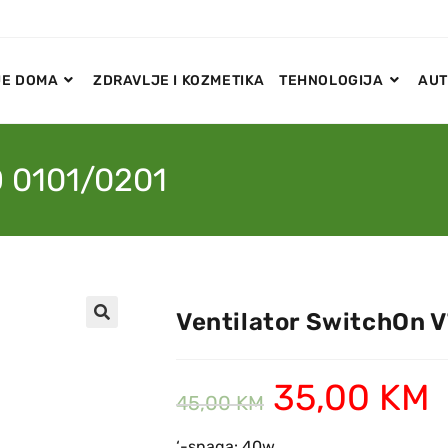
E DOMA
ZDRAVLJE I KOZMETIKA
TEHNOLOGIJA
AUT
D 0101/0201
Ventilator SwitchOn 
🔍
35,00
KM
45,00
KM
‘-snaga: 40w