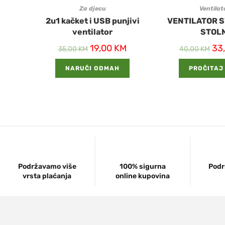
Za djecu
Ventilat
2u1 kačket i USB punjivi
VENTILATOR S
ventilator
STOLN
19,00
KM
33
35,00
KM
40,00
KM
NARUČI ODMAH
PROČITAJ
Podržavamo više
100% sigurna
Podr
vrsta plaćanja
online kupovina