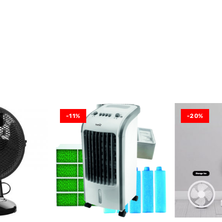
-11%
-20%