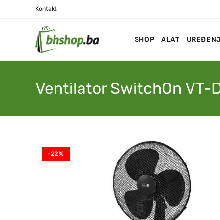
Kontakt
SHOP
ALAT
UREĐENJ
Ventilator SwitchOn VT-
-22%