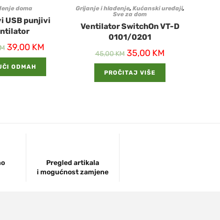
đenje doma
Grijanje i hlađenje
,
Kućanski uređaji
,
Sve za dom
i USB punjivi
Ventilator SwitchOn VT-D
ntilator
0101/0201
39,00
KM
M
35,00
KM
45,00
KM
UČI ODMAH
PROČITAJ VIŠE
no
Pregled artikala
i mogućnost zamjene