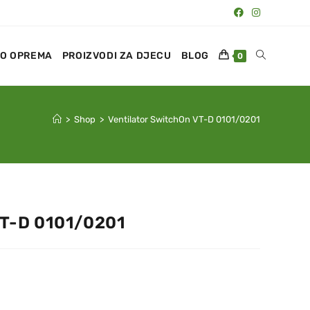
O OPREMA
PROIZVODI ZA DJECU
BLOG
0
>
Shop
>
Ventilator SwitchOn VT-D 0101/0201
VT-D 0101/0201