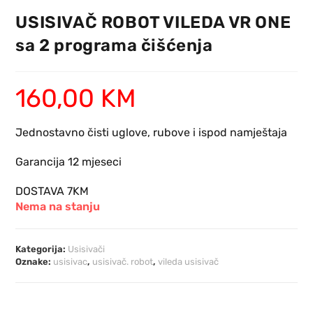
USISIVAČ ROBOT VILEDA VR ONE
sa 2 programa čišćenja
160,00
KM
Jednostavno čisti uglove, rubove i ispod namještaja
Garancija 12 mjeseci
DOSTAVA 7KM
Nema na stanju
Kategorija:
Usisivači
Oznake:
usisivac
,
usisivač. robot
,
vileda usisivač