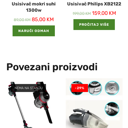
Usisivač mokri suhi
Usisivač Philips XB2122
1300w
159,00
KM
199,00
KM
85,00
KM
89,00
KM
PROČITAJ VIŠE
NARUČI ODMAH
Povezani proizvodi
NEMA NA STANJU
-29%