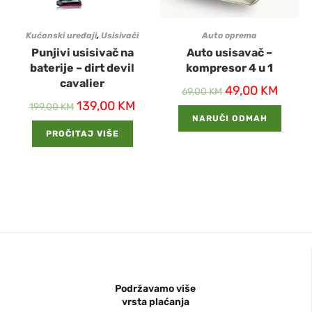
Kućanski uređaji
,
Usisivači
Auto oprema
Punjivi usisivač na
Auto usisavač –
baterije – dirt devil
kompresor 4 u 1
cavalier
49,00
KM
69,00
KM
139,00
KM
199,00
KM
NARUČI ODMAH
PROČITAJ VIŠE
Podržavamo više
vrsta plaćanja