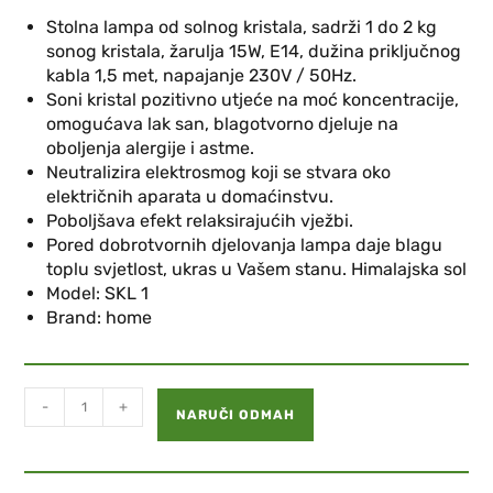
Stolna lampa od solnog kristala, sadrži 1 do 2 kg
sonog kristala, žarulja 15W, E14, dužina priključnog
kabla 1,5 met, napajanje 230V / 50Hz.
Soni kristal pozitivno utjeće na moć koncentracije,
omogućava lak san, blagotvorno djeluje na
oboljenja alergije i astme.
Neutralizira elektrosmog koji se stvara oko
električnih aparata u domaćinstvu.
Poboljšava efekt relaksirajućih vježbi.
Pored dobrotvornih djelovanja lampa daje blagu
toplu svjetlost, ukras u Vašem stanu. Himalajska sol
Model:
SKL 1
Brand
: home
-
+
NARUČI ODMAH