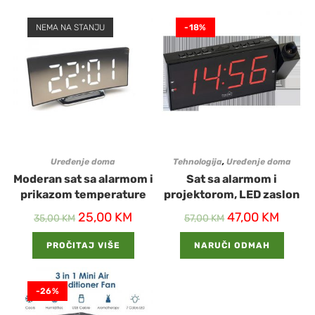
NEMA NA STANJU
-18%
Uređenje doma
Tehnologija
,
Uređenje doma
Moderan sat sa alarmom i
Sat sa alarmom i
prikazom temperature
projektorom, LED zaslon
25,00
KM
47,00
KM
35,00
KM
57,00
KM
PROČITAJ VIŠE
NARUČI ODMAH
-26%