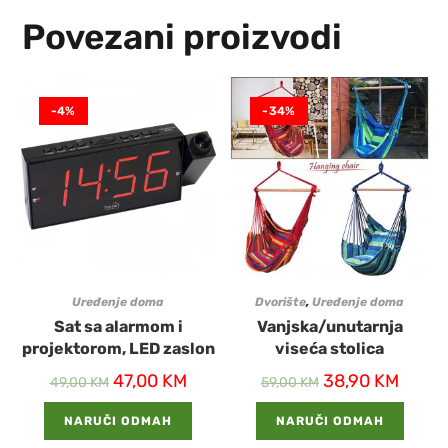
Povezani proizvodi
-4%
-34%
Uređenje doma
Dvorište
,
Uređenje doma
Sat sa alarmom i
Vanjska/unutarnja
projektorom, LED zaslon
viseća stolica
47,00
KM
38,90
KM
49,00
KM
59,00
KM
NARUČI ODMAH
NARUČI ODMAH