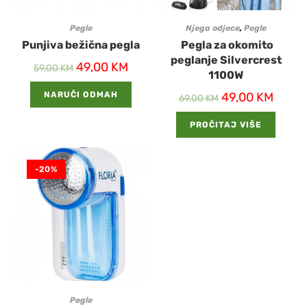
Pegle
Njega odjece
,
Pegle
Punjiva bežična pegla
Pegla za okomito
peglanje Silvercrest
49,00
KM
59,00
KM
1100W
NARUČI ODMAH
49,00
KM
69,00
KM
PROČITAJ VIŠE
-20%
Pegle