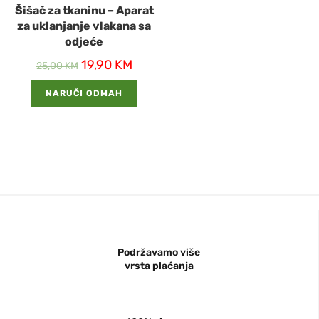
Šišač za tkaninu – Aparat
za uklanjanje vlakana sa
odjeće
19,90
KM
25,00
KM
NARUČI ODMAH
Podržavamo više
vrsta plaćanja