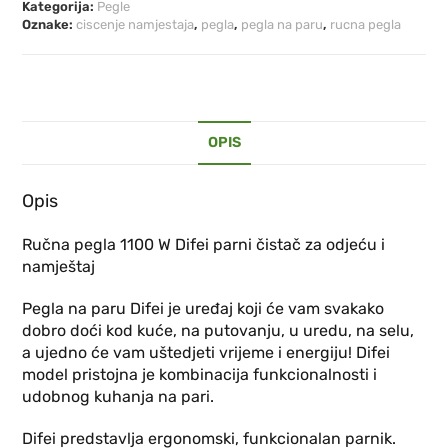
Kategorija:
Pegle
Oznake:
ciscenje namjestaja
,
pegla
,
pegla na paru
,
rucna pegla
OPIS
Opis
Ručna pegla 1100 W Difei parni čistač za odjeću i
namještaj
Pegla na paru Difei je uređaj koji će vam svakako
dobro doći kod kuće, na putovanju, u uredu, na selu,
a ujedno će vam uštedjeti vrijeme i energiju! Difei
model pristojna je kombinacija funkcionalnosti i
udobnog kuhanja na pari.
Difei predstavlja ergonomski, funkcionalan parnik.