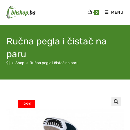
MENU
0
Ručna pegla i čistač na
paru
>
Shop
>
Ručna pegla i čistač na paru
-29%
🔍