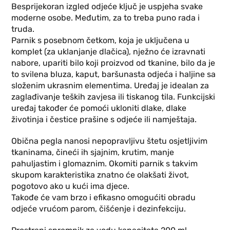
Besprijekoran izgled odjeće ključ je uspjeha svake
moderne osobe. Međutim, za to treba puno rada i
truda.
Parnik s posebnom četkom, koja je uključena u
komplet (za uklanjanje dlačica), nježno će izravnati
nabore, upariti bilo koji proizvod od tkanine, bilo da je
to svilena bluza, kaput, baršunasta odjeća i haljine sa
složenim ukrasnim elementima. Uređaj je idealan za
zaglađivanje teških zavjesa ili tiskanog tila. Funkcijski
uređaj također će pomoći ukloniti dlake, dlake
životinja i čestice prašine s odjeće ili namještaja.
Obična pegla nanosi nepopravljivu štetu osjetljivim
tkaninama, čineći ih sjajnim, krutim, manje
pahuljastim i glomaznim. Okomiti parnik s takvim
skupom karakteristika znatno će olakšati život,
pogotovo ako u kući ima djece.
Takođe će vam brzo i efikasno omogućiti obradu
odjeće vrućom parom, čišćenje i dezinfekciju.