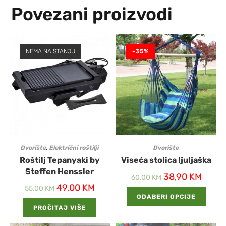
Povezani proizvodi
NEMA NA STANJU
-35%
Dvorište
,
Električni roštilji
Dvorište
Roštilj Tepanyaki by
Viseća stolica ljuljaška
Steffen Henssler
38,90
KM
60,00
KM
49,00
KM
55,00
KM
ODABERI OPCIJE
PROČITAJ VIŠE