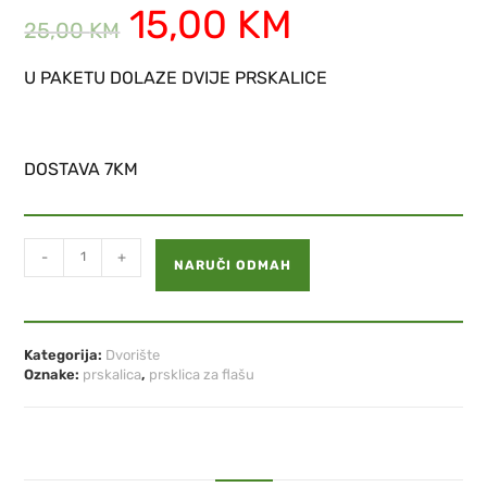
15,00
KM
25,00
KM
U PAKETU DOLAZE DVIJE PRSKALICE
DOSTAVA 7KM
-
+
NARUČI ODMAH
Kategorija:
Dvorište
Oznake:
prskalica
,
prsklica za flašu