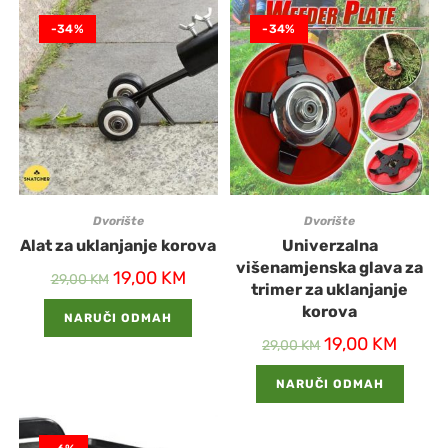
-34%
-34%
Dvorište
Dvorište
Alat za uklanjanje korova
Univerzalna
višenamjenska glava za
19,00
KM
29,00
KM
trimer za uklanjanje
korova
NARUČI ODMAH
19,00
KM
29,00
KM
NARUČI ODMAH