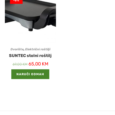
-6%
Dvorište
,
Električni roštilji
SUNTEC stolni roštilj
65,00
KM
69,00
KM
NARUČI ODMAH