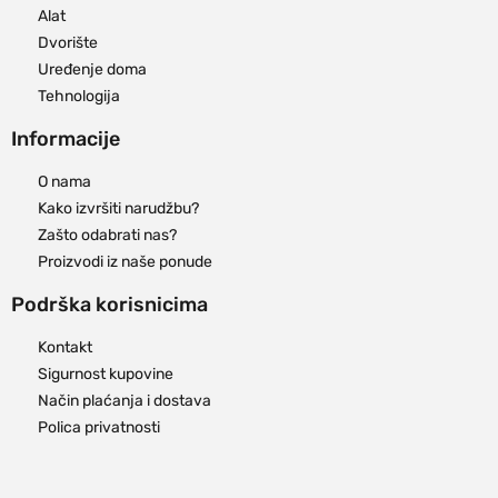
Alat
Dvorište
Uređenje doma
Tehnologija
Informacije
O nama
Kako izvršiti narudžbu?
Zašto odabrati nas?
Proizvodi iz naše ponude
Podrška korisnicima
Kontakt
Sigurnost kupovine
Način plaćanja i dostava
Polica privatnosti