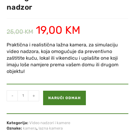
nadzor
19,00
KM
25,00
KM
Praktična i realistična lažna kamera, za simulaciju
video nadzora, koja omogućuje da preventivno
zaštitite kuću, lokal ili vikendicu i uplašite one koji
imaju loše namjere prema vašem domu ili drugom
objektu!
-
+
NARUČI ODMAH
Kategorija:
Video nadzori i kamere
Oznake:
kamera
,
lazna kamera