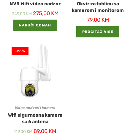
NVR Wifi video nadzor
Okvir za tablicu sa
kamerom i monitorom
275,00
KM
349,00
KM
79,00
KM
NARUČI ODMAH
PROČITAJ VIŠE
-25%
Video nadzori i kamere
Wifi sigurnosna kamera
sa 6 antena
89,00
KM
119,00
KM