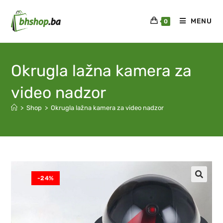
MENU
0
Okrugla lažna kamera za
video nadzor
>
Shop
>
Okrugla lažna kamera za video nadzor
-24%
🔍