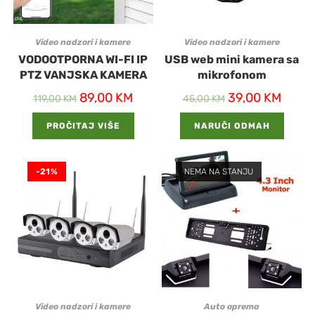
Video nadzori i kamere
Video nadzori i kamere
VODOOTPORNA WI-FI IP
USB web mini kamera sa
PTZ VANJSKA KAMERA
mikrofonom
89,00
KM
39,00
KM
119,00
KM
45,00
KM
PROČITAJ VIŠE
NARUČI ODMAH
-21%
NEMA NA STANJU
Video nadzori i kamere
Auto oprema