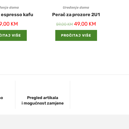
đenje doma
Uređenje doma
 espresso kafu
Perač za prozore 2U1
9,00
KM
49,00
KM
59,00
KM
ITAJ VIŠE
PROČITAJ VIŠE
no
Pregled artikala
i mogućnost zamjene