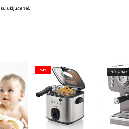
su uključene).
-14%
NEMA NA S