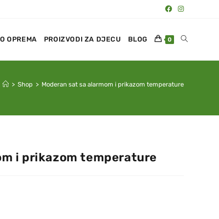
O OPREMA
PROIZVODI ZA DJECU
BLOG
0
>
Shop
>
Moderan sat sa alarmom i prikazom temperature
om i prikazom temperature