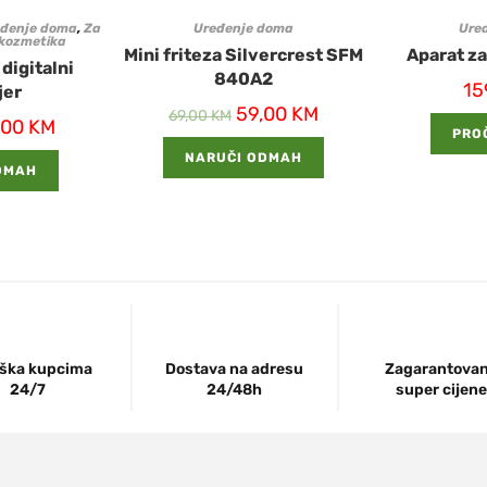
đenje doma
,
Za
Uređenje doma
Ure
 kozmetika
Mini friteza Silvercrest SFM
Aparat za
digitalni
840A2
15
jer
59,00
KM
69,00
KM
,00
KM
PROČ
NARUČI ODMAH
DMAH
ška kupcima
Dostava na adresu
Zagarantova
24/7
24/48h
super cijene