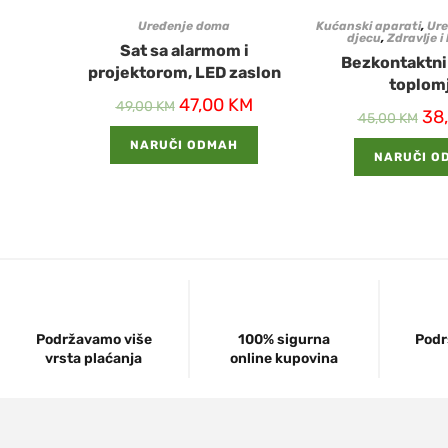
Uređenje doma
Kućanski aparati
,
Ure
djecu
,
Zdravlje i
Sat sa alarmom i
Bezkontaktni 
projektorom, LED zaslon
toplom
47,00
KM
49,00
KM
38
45,00
KM
NARUČI ODMAH
NARUČI O
Podržavamo više
100% sigurna
Podr
vrsta plaćanja
online kupovina