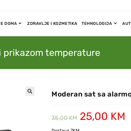
E DOMA
ZDRAVLJE I KOZMETIKA
TEHNOLOGIJA
AUT
i prikazom temperature
Moderan sat sa alarm
🔍
25,00
KM
35,00
KM
Dostava 7KM