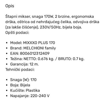
Opis
Štapni mikser, snaga 170W, 2 brzine, ergonomska
drška, oštrica od nehrđajućeg čelika, odvojiva drška
(za lakše čišćenje), 230V/50Hz, bijela boja.
Opšti podaci:
Model:
MIXXXO PLUS 170
Brand:
MELCHIONI family
EAN:
8006012312409
Težina:
NETTO: 0.676 kg. / BRUTO: 0.7 kg.
Garancija:
12 m.
Tehnički podaci:
Snaga (W):
170
Boja:
Bijela
Kućište:
Plastika
Napajanje:
220-240 V