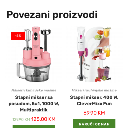
Povezani proizvodi
-4%
Mikseri i kuhinjske mašine
Mikseri i kuhinjske mašine
Štapni mikser sa
Štapni mikser, 400 W,
posudom, 5u1, 1000 W,
CleverMixx Fun
Multipraktik
69,90
KM
125,00
KM
129,90
KM
NARUČI ODMAH