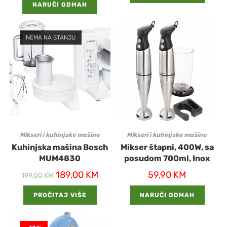
NARUČI ODMAH
NEMA NA STANJU
Mikseri i kuhinjske mašine
Mikseri i kuhinjske mašine
Kuhinjska mašina Bosch
Mikser štapni, 400W, sa
MUM4830
posudom 700ml, Inox
189,00
KM
59,90
KM
199,00
KM
PROČITAJ VIŠE
NARUČI ODMAH