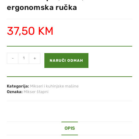
ergonomska ručka
37,50
KM
-
+
NARUČI ODMAH
Kategorija:
Mikseri i kuhinjske mašine
Oznaka:
Mikser štapni
OPIS