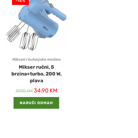
-13%
Mikseri i kuhinjske mašine
Mikser ručni, 5
brzina+turbo, 200 W,
plava
34,90
KM
39,90
KM
NARUČI ODMAH