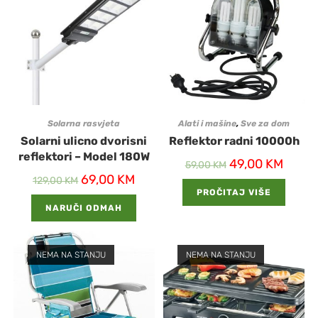
Solarna rasvjeta
Alati i mašine
,
Sve za dom
Solarni ulicno dvorisni
Reflektor radni 10000h
reflektori – Model 180W
49,00
KM
59,00
KM
69,00
KM
129,00
KM
PROČITAJ VIŠE
NARUČI ODMAH
NEMA NA STANJU
NEMA NA STANJU