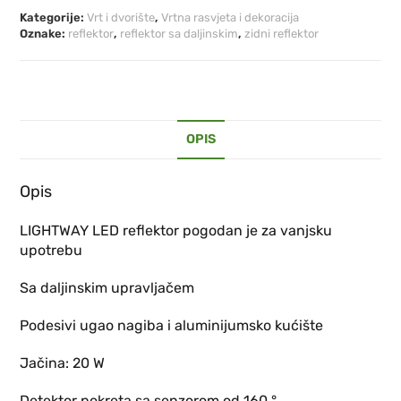
Kategorije:
Vrt i dvorište
,
Vrtna rasvjeta i dekoracija
Oznake:
reflektor
,
reflektor sa daljinskim
,
zidni reflektor
OPIS
Opis
LIGHTWAY LED reflektor pogodan je za vanjsku
upotrebu
Sa daljinskim upravljačem
Podesivi ugao nagiba i aluminijumsko kućište
Jačina: 20 W
Detektor pokreta sa senzorom od 160 °