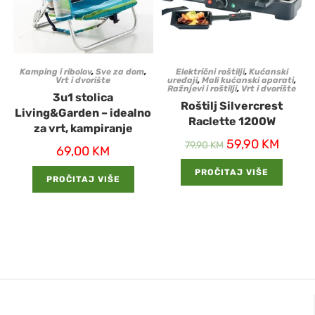
Kamping i ribolov
,
Sve za dom
,
Električni roštilji
,
Kućanski
Vrt i dvorište
uređaji
,
Mali kućanski aparati
,
Ražnjevi i roštilji
,
Vrt i dvorište
3u1 stolica
Roštilj Silvercrest
Living&Garden – idealno
Raclette 1200W
za vrt, kampiranje
59,90
KM
79,90
KM
69,00
KM
PROČITAJ VIŠE
PROČITAJ VIŠE