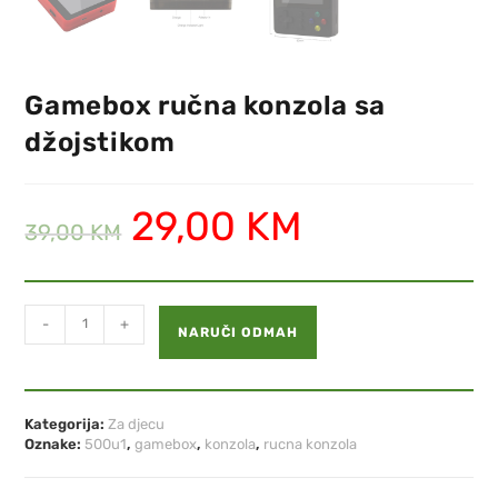
Gamebox ručna konzola sa
džojstikom
29,00
KM
39,00
KM
-
+
NARUČI ODMAH
Kategorija:
Za djecu
Oznake:
500u1
,
gamebox
,
konzola
,
rucna konzola