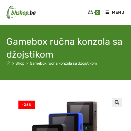
MENU
0
Gamebox ručna konzola sa
džojstikom
>
Shop
>
Gamebox ručna konzola sa džojstikom
-26%
🔍