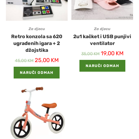
Za djecu
Za djecu
Retro konzola sa 620
2u1 kačket i USB punjivi
ugrađenih igara + 2
ventilator
džojstika
19,00
KM
35,00
KM
25,00
KM
45,00
KM
NARUČI ODMAH
NARUČI ODMAH