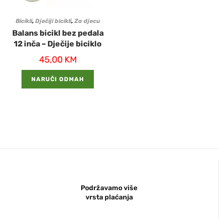
Bicikli
,
Dječiji bicikli
,
Za djecu
Balans bicikl bez pedala
12 inča – Dječije biciklo
45,00
KM
NARUČI ODMAH
Podržavamo više
vrsta plaćanja