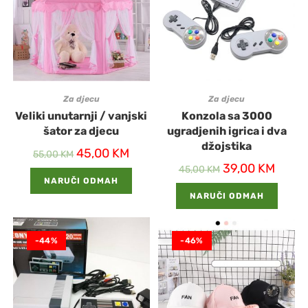
Za djecu
Za djecu
Veliki unutarnji / vanjski
Konzola sa 3000
šator za djecu
ugradjenih igrica i dva
džojstika
45,00
KM
55,00
KM
39,00
KM
45,00
KM
NARUČI ODMAH
NARUČI ODMAH
-44%
-46%