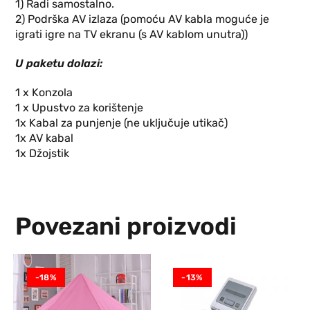
1) Radi samostalno.
2) Podrška AV izlaza (pomoću AV kabla moguće je
igrati igre na TV ekranu (s AV kablom unutra))
U paketu dolazi:
1 x Konzola
1 x Upustvo za korištenje
1x Kabal za punjenje (ne uključuje utikač)
1x AV kabal
1x Džojstik
Povezani proizvodi
-18%
-13%