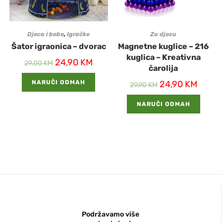
Djeca i bebe
,
Igračke
Za djecu
Šator igraonica – dvorac
Magnetne kuglice – 216
kuglica – Kreativna
24,90
KM
29,00
KM
čarolija
NARUČI ODMAH
24,90
KM
29,90
KM
NARUČI ODMAH
Podržavamo više