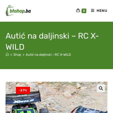
MENU
0
Autić na daljinski – RC X-
WILD
>
Shop
>
Autić na daljinski – RC X-WILD
-27%
🔍