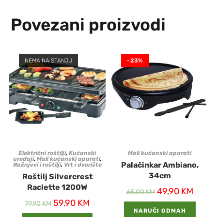
Povezani proizvodi
NEMA NA STANJU
-23%
Električni roštilji
,
Kućanski
Mali kućanski aparati
uređaji
,
Mali kućanski aparati
,
Palačinkar Ambiano,
Ražnjevi i roštilji
,
Vrt i dvorište
34cm
Roštilj Silvercrest
Raclette 1200W
49,90
KM
65,00
KM
59,90
KM
79,90
KM
NARUČI ODMAH