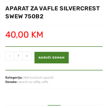
APARAT ZA VAFLE SILVERCREST
SWEW 750B2
40,00
KM
-
+
NARUČI ODMAH
Kategorija:
Mali kućanski aparati
Oznake:
aparat za vafle
,
vafle