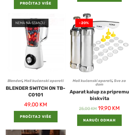
PROČITAJ VIŠE
NEMA NA STANJU
-20%
Blenderi
,
Mali kućanski aparati
Mali kućanski aparati
,
Sve za
dom
BLENDER SWITCH ON TB-
Aparat kalup za pripremu
C0101
biskvita
49,00
KM
19,90
KM
25,00
KM
PROČITAJ VIŠE
NARUČI ODMAH