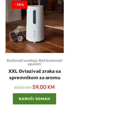
-14%
Kućanski uređaji
,
Mali kućanski
aparati
XXL Ovlazivač zraka sa
spremnikom za aromu
59,00
KM
69,00
KM
NARUČI ODMAH