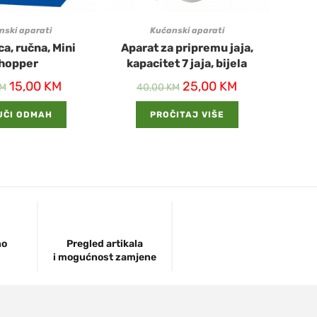
nski aparati
Kućanski aparati
ca, ručna, Mini
Aparat za pripremu jaja,
hopper
kapacitet 7 jaja, bijela
15,00
KM
25,00
KM
M
40,00
KM
UČI ODMAH
PROČITAJ VIŠE
no
Pregled artikala
i mogućnost zamjene