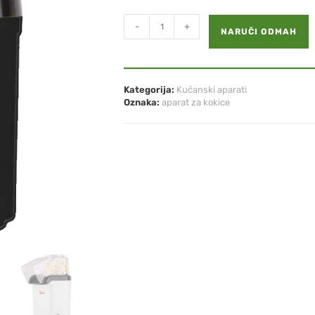
-
+
NARUČI ODMAH
Kategorija:
Kućanski aparati
Oznaka:
aparat za kokice