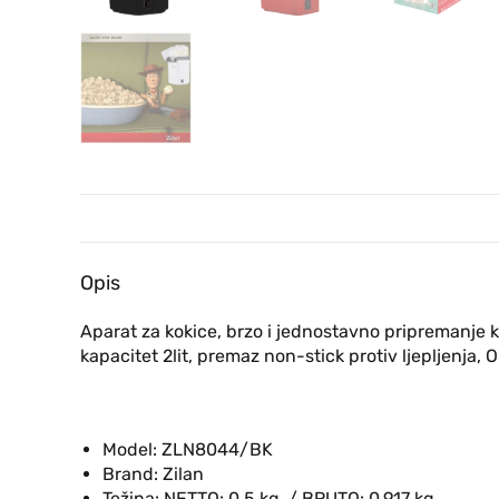
Opis
Aparat za kokice, brzo i jednostavno pripremanje k
kapacitet 2lit, premaz non-stick protiv ljepljenja,
Model:
ZLN8044/BK
Brand:
Zilan
Težina:
NETTO: 0.5 kg. / BRUTO: 0.917 kg.