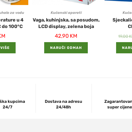
uhalo za vodu
Kućanski aparati
Kuća
rature u 4
Vaga, kuhinjska, sa posudom,
Sjeckali
C do 100°C
LCD display, zelena boja
C
KM
42,90
KM
19,00
K
 VIŠE
NARUČI ODMAH
NAR
ška kupcima
Dostava na adresu
Zagarantova
24/7
24/48h
super cijene