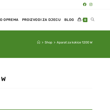
O OPREMA
PROIZVODI ZA DJECU
BLOG
0
>
Shop
>
Aparat za kokice 1200 W
 W