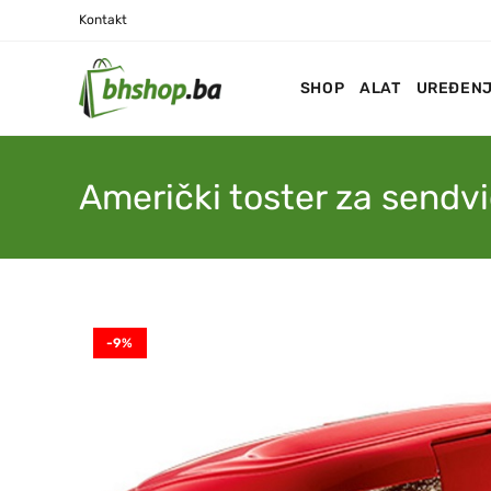
Kontakt
SHOP
ALAT
UREĐENJ
Američki toster za sendv
-9%