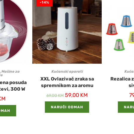
-14%
,
Mašine za
Kućanski aparati
Kuća
je
XXL Ovlazivač zraka sa
Rezalica z
klena posuda
spremnikom za aromu
si
oževi, 300 W
59,00
KM
7
69,00
KM
KM
NARUČI ODMAH
NAR
DMAH