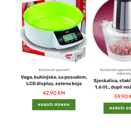
Kućanski aparati
Kućanski aparati
mljeven
Vaga, kuhinjska, sa posudom,
Sjeckalica, sta
LCD display, zelena boja
1.6 lit., dupli n
42,90
KM
59,90
NARUČI ODMAH
NARUČI O