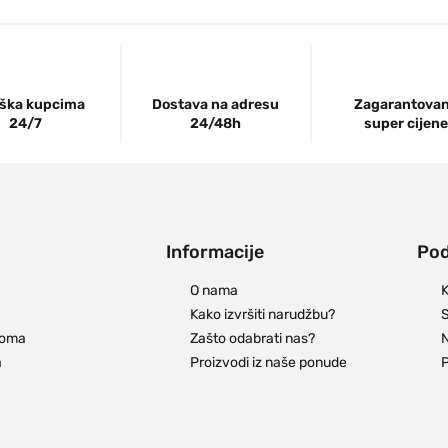
ška kupcima
Dostava na adresu
Zagarantova
24/7
24/48h
super cijene
Informacije
Pod
O nama
K
Kako izvršiti narudžbu?
S
doma
Zašto odabrati nas?
N
a
Proizvodi iz naše ponude
P