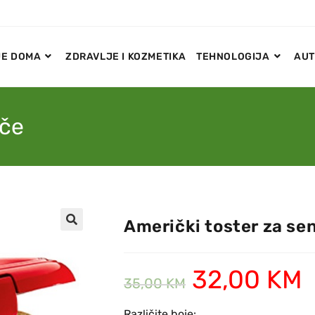
E DOMA
ZDRAVLJE I KOZMETIKA
TEHNOLOGIJA
AUT
iče
Američki toster za se
🔍
32,00
KM
35,00
KM
Različite boje: