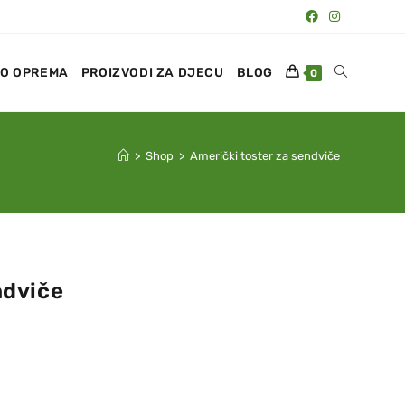
O OPREMA
PROIZVODI ZA DJECU
BLOG
0
>
Shop
>
Američki toster za sendviče
ndviče