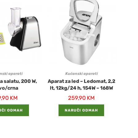
nski aparati
Kućanski aparati
a salatu, 200 W,
Aparat za led – Ledomat, 2,2
vo/crna
lt, 12kg/24 h, 154W – 168W
9,90
KM
259,90
KM
UČI ODMAH
NARUČI ODMAH