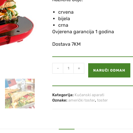
crvena
bijela
crna
Ovjerena garancija 1 godina
Dostava 7KM
-
+
NARUČI ODMAH
Kategorija:
Kućanski aparati
Oznake:
američki toster
,
toster