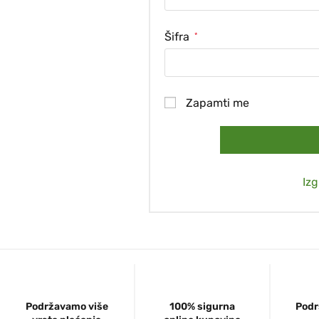
Šifra
*
Zapamti me
Izg
Podržavamo više
100% sigurna
Podr