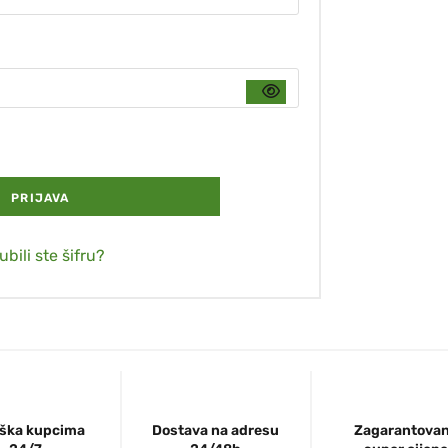
PRIJAVA
ubili ste šifru?
ška kupcima
Dostava na adresu
Zagarantova