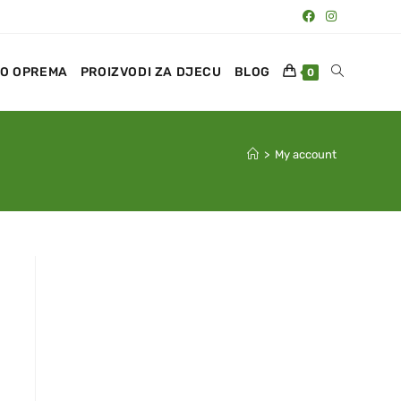
O OPREMA
PROIZVODI ZA DJECU
BLOG
0
>
My account