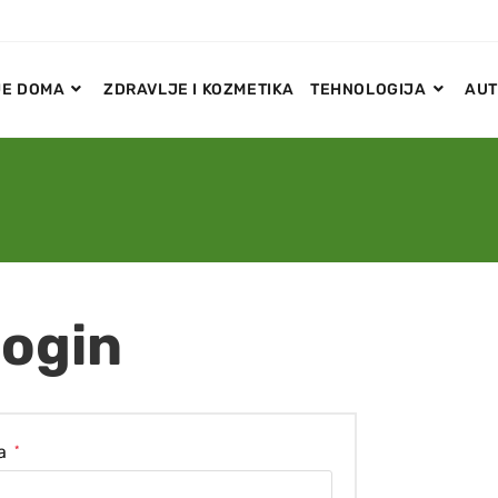
E DOMA
ZDRAVLJE I KOZMETIKA
TEHNOLOGIJA
AUT
ogin
sa
*